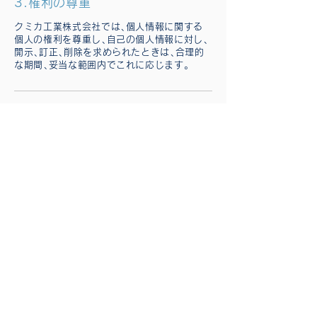
3.権利の尊重
クミカ工業株式会社では､個人情報に関する
個人の権利を尊重し､自己の個人情報に対し､
開示､訂正､削除を求められたときは､合理的
な期間､妥当な範囲内でこれに応じます。
4.安全対策の実施
クミカ工業株式会社では､個人情報の正確性
及び安全性を確保するため､個人情報への不
正アクセス､個人情報の紛失､破壊､改ざん､漏
えいなどに対し合理的な安全対策の実施なら
びに是正に努めます。
4.法令､規範の遵守
クミカ工業株式会社では､個人情報に関する
法令及びその他規範を遵守いたします。