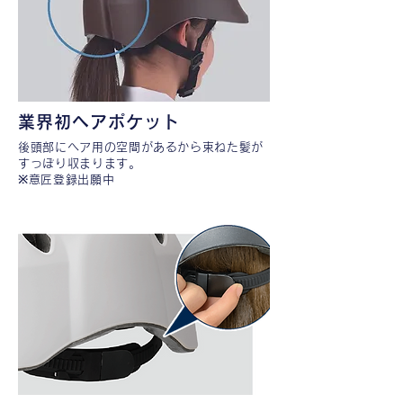
業界初ヘアポケット
後頭部にヘア用の空間があるから束ねた髪が
すっぽり収まります。
​※意匠登録出願中